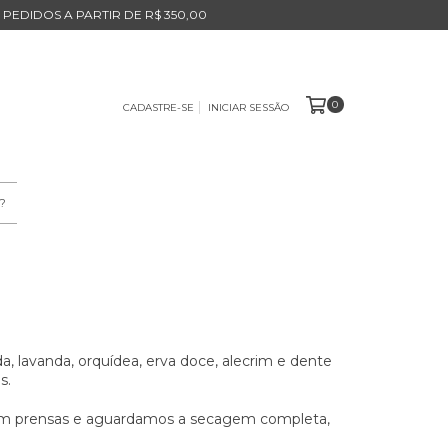
 PEDIDOS A PARTIR DE R$ 350,00
0
CADASTRE-SE
INICIAR SESSÃO
?
a, lavanda, orquídea, erva doce, alecrim e dente
s.
l em prensas e aguardamos a secagem completa,