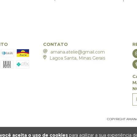
NTO
CONTATO
R
amana.atelie@gmail.com
Lagoa Santa, Minas Gerais
C
M
N
COPYRIGHT AMANA A
você aceita o uso de cookies
para agilizar a sua experiência 