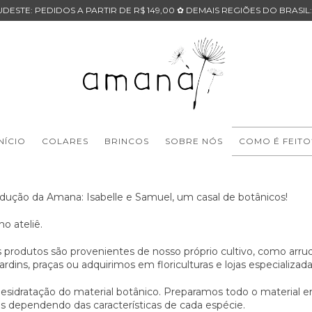
DESTE: PEDIDOS A PARTIR DE R$ 149,00 ✿ DEMAIS REGIÕES DO BRASIL:
INÍCIO
COLARES
BRINCOS
SOBRE NÓS
COMO É FEITO
odução da Amana: Isabelle e Samuel, um casal de botânicos!
o ateliê.
 produtos são provenientes de nosso próprio cultivo, como arrud
rdins, praças ou adquirimos em floriculturas e lojas especializada
 desidratação do material botânico. Preparamos todo o materia
 dependendo das características de cada espécie.