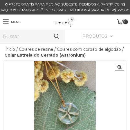
✿ FRETE GRÁTIS PARA REGIÃO SUDESTE: PEDIDOS A PARTIR DE R$
149,00 ✿ DEMAIS REGIÕES DO BRASIL: PEDIDOS A PARTIR DE R$ 350,00
MENU
0
PRODUTOS
Início
/
Colares de resina
/
Colares com cordão de algodão
/
Colar Estrela do Cerrado (Astronium)