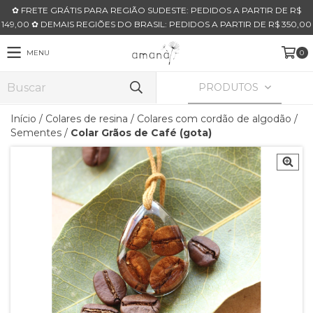
✿ FRETE GRÁTIS PARA REGIÃO SUDESTE: PEDIDOS A PARTIR DE R$
149,00 ✿ DEMAIS REGIÕES DO BRASIL: PEDIDOS A PARTIR DE R$ 350,00
MENU
0
PRODUTOS
Início
/
Colares de resina
/
Colares com cordão de algodão
/
Sementes
/
Colar Grãos de Café (gota)