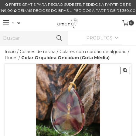
✿ FRETE GRÁTIS PARA REGIÃO SUDESTE: PEDIDOS A PARTIR DE R$
149,00 ✿ DEMAIS REGIÕES DO BRASIL: PEDIDOS A PARTIR DE R$ 350,00
MENU
0
PRODUTOS
Início
/
Colares de resina
/
Colares com cordão de algodão
/
Flores
/
Colar Orquídea Oncidum (Gota Média)