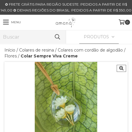
✿ FRETE GRÁTIS PARA REGIÃO SUDESTE: PEDIDOS A PARTIR DE R$
149,00 ✿ DEMAIS REGIÕES DO BRASIL: PEDIDOS A PARTIR DE R$ 350,00
MENU
0
PRODUTOS
Início
/
Colares de resina
/
Colares com cordão de algodão
/
Flores
/
Colar Sempre Viva Creme