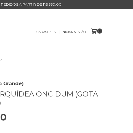
 PEDIDOS A PARTIR DE R$ 350,00
0
CADASTRE-SE
INICIAR SESSÃO
?
a Grande)
RQUÍDEA ONCIDUM (GOTA
)
00