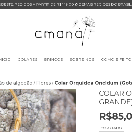
DESTE: PEDIDOS A PARTIR DE R$ 149,00 ✿ DEMAIS REGIÕES DO BRASIL:
INÍCIO
COLARES
BRINCOS
SOBRE NÓS
COMO É FEITO
ão de algodão
Flores
Colar Orquídea Oncidum (Got
/
/
COLAR O
GRANDE
R$85,
ESGOTADO