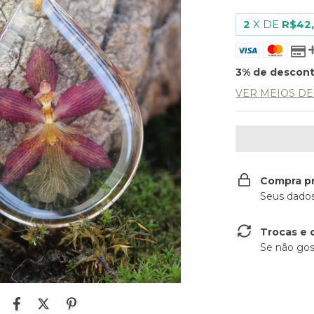
2
X DE
R$42
3% de descon
VER MEIOS D
Compra p
Seus dados
Trocas e 
Se não gos