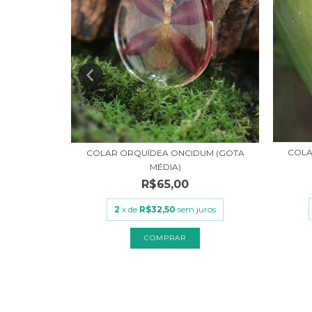
COLA
REDONDO)
COLAR ORQUÍDEA ONCIDUM (GOTA
MÉDIA)
R$65,00
uros
2
x de
R$32,50
sem juros