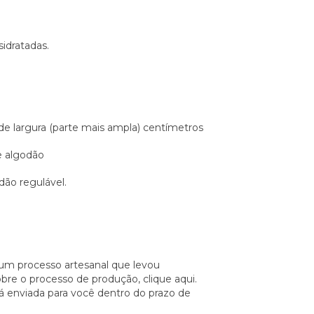
sidratadas.
,8 de largura (parte mais ampla) centímetros
de algodão
dão regulável.
um processo artesanal que levou
obre o processo de produção,
clique aqui.
á enviada para você dentro do prazo de