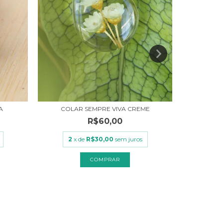
COLAR SEMPRE VIVA CREME
A
R$60,00
C
2
x de
R$30,00
sem juros
2
x