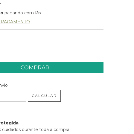
to
pagando com Pix
E PAGAMENTO
 CEP:
ALTERAR CEP
nvio
CALCULAR
rotegida
 cuidados durante toda a compra.