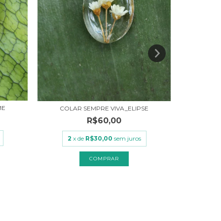
ME
COLAR SEMPRE VIVA_ELIPSE
COLAR E
R$60,00
2
x de
R$30,00
sem juros
2
x