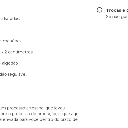
Trocas e 
Se não gos
sidratadas.
permanência.
5 x 2 centímetros
de algodão
dão regulável.
um processo artesanal que levou
obre o processo de produção,
clique aqui.
á enviada para você dentro do prazo de