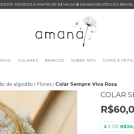
DESTE: PEDIDOS A PARTIR DE R$ 149,00 ✿ DEMAIS REGIÕES DO BRASIL:
INÍCIO
COLARES
BRINCOS
SOBRE NÓS
COMO É FEITO
ão de algodão
Flores
Colar Sempre Viva Rosa
/
/
COLAR S
R$60,
2
X DE
R$30