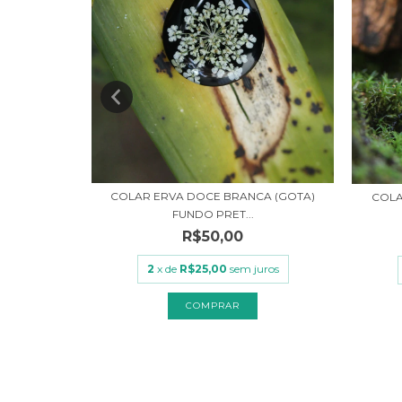
COLAR ERVA DOCE BRANCA (GOTA)
REDONDO)
COLA
FUNDO PRET...
R$50,00
uros
2
x de
R$25,00
sem juros